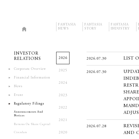
FANTASIA
FANTASIA
FANTASIA
NEWS
STORY
INDUSTRY
INVESTOR
2026
LIST 
RELATIONS
2026.07.30
Corporate Overview
2025
UPDA
2026.07.30
Financial Information
INDEB
2024
RESTR
News
SHARE
Event
2023
APPOI
Regulatory Filings
MANDA
2022
Announcements And
ADJUS
Notices
2021
Returns On Share Capital
REVIS
2026.07.28
2020
AND C
Circulars